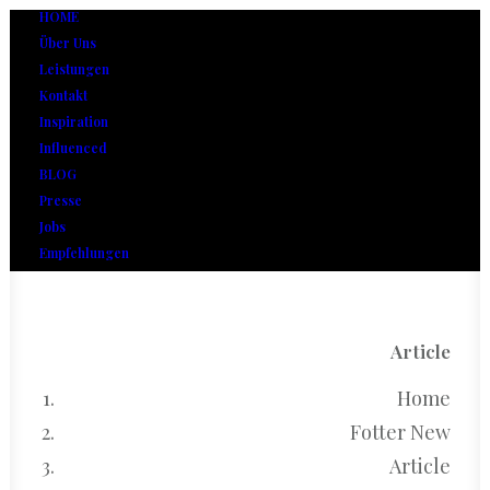
HOME
Über Uns
Leistungen
Kontakt
Inspiration
Influenced
BLOG
Presse
Jobs
Empfehlungen
Article
Home
Fotter New
Article