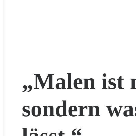
„Malen ist 
sondern wa
lässt.“