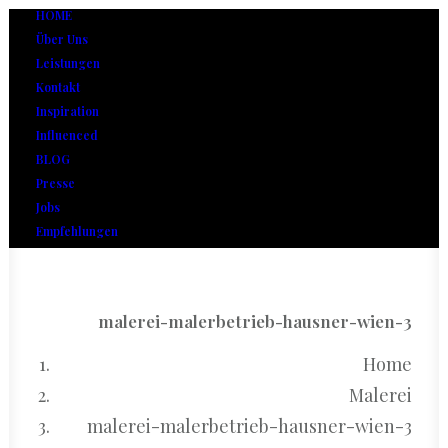
HOME
Über Uns
Leistungen
Kontakt
Inspiration
Influenced
BLOG
Presse
Jobs
Empfehlungen
malerei-malerbetrieb-hausner-wien-3
Home
Malerei
malerei-malerbetrieb-hausner-wien-3