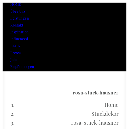
HOME
Über Uns
Leistungen
Kontakt
Inspiration
Influenced
BLOG
Presse
Jobs
Empfehlungen
rosa-stuck-hausner
Home
Stuckdekor
rosa-stuck-hausner