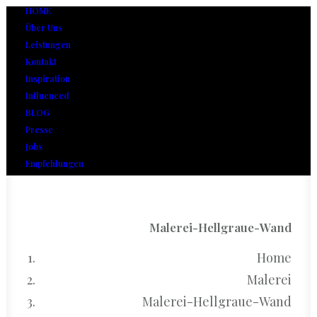
HOME
Über Uns
Leistungen
Kontakt
Inspiration
Influenced
BLOG
Presse
Jobs
Empfehlungen
Malerei-Hellgraue-Wand
Home
Malerei
Malerei-Hellgraue-Wand