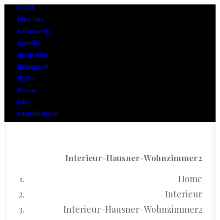
HOME
Über Uns
Leistungen
Kontakt
Inspiration
Influenced
BLOG
Presse
Jobs
Empfehlungen
Interieur-Hausner-Wohnzimmer2
Home
Interieur
Interieur-Hausner-Wohnzimmer2