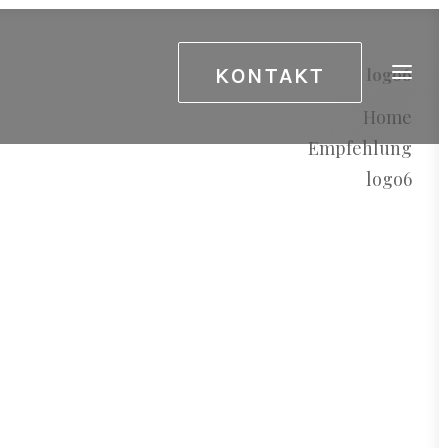
KONTAKT
logo6
Home
Empfehlung
logo6