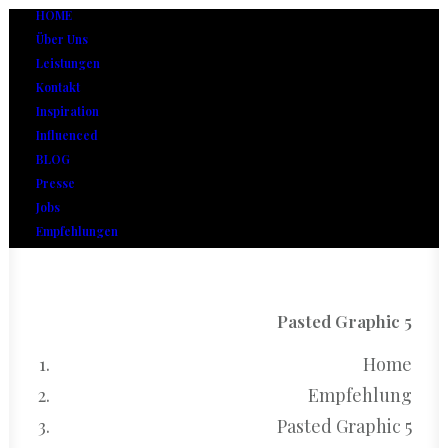
HOME
Über Uns
Leistungen
Kontakt
Inspiration
Influenced
BLOG
Presse
Jobs
Empfehlungen
Pasted Graphic 5
Home
Empfehlung
Pasted Graphic 5