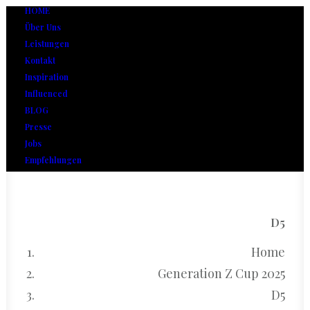
HOME
Über Uns
Leistungen
Kontakt
Inspiration
Influenced
BLOG
Presse
Jobs
Empfehlungen
D5
Home
Generation Z Cup 2025
D5