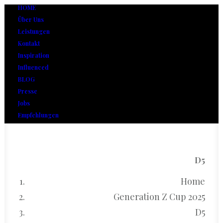
HOME
Über Uns
Leistungen
Kontakt
Inspiration
Influenced
BLOG
Presse
Jobs
Empfehlungen
D5
Home
Generation Z Cup 2025
D5