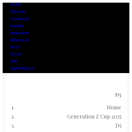
HOME
Über Uns
Leistungen
Kontakt
Inspiration
Influenced
BLOG
Presse
Jobs
Empfehlungen
D5
Home
Generation Z Cup 2025
D5