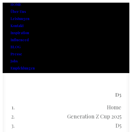
HOME
Über Uns
Leistungen
Kontakt
Inspiration
Influenced
BLOG
Presse
Jobs
Empfehlungen
D5
Home
Generation Z Cup 2025
D5