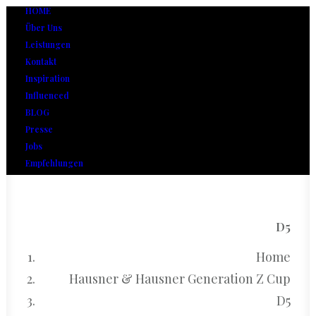
HOME
Über Uns
Leistungen
Kontakt
Inspiration
Influenced
BLOG
Presse
Jobs
Empfehlungen
D5
Home
Hausner & Hausner Generation Z Cup
D5