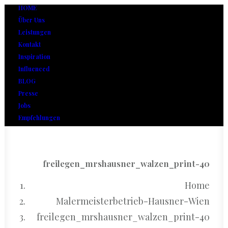
HOME
Über Uns
Leistungen
Kontakt
Inspiration
Influenced
BLOG
Presse
Jobs
Empfehlungen
freilegen_mrshausner_walzen_print-40
Home
Malermeisterbetrieb-Hausner-Wien
freilegen_mrshausner_walzen_print-40