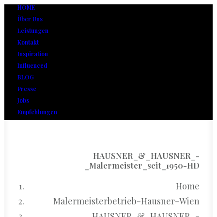
HOME
Über Uns
Leistungen
Kontakt
Inspiration
Influenced
BLOG
Presse
Jobs
Empfehlungen
HAUSNER_&_HAUSNER_-
_Malermeister_seit_1950-HD
Home
Malermeisterbetrieb-Hausner-Wien
HAUSNER_&_HAUSNER_-