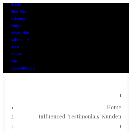
HOME
Über Uns
Leistungen
Kontakt
Inspiration
Influenced
BLOG
Presse
Jobs
Empfehlungen
1
Home
Influenced-Testimonials-Kunden
1