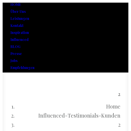
HOME
Über Uns
Leistungen
Kontakt
Inspiration
Influenced
BLOG
Presse
Jobs
Empfehlungen
2
Home
Influenced-Testimonials-Kunden
2