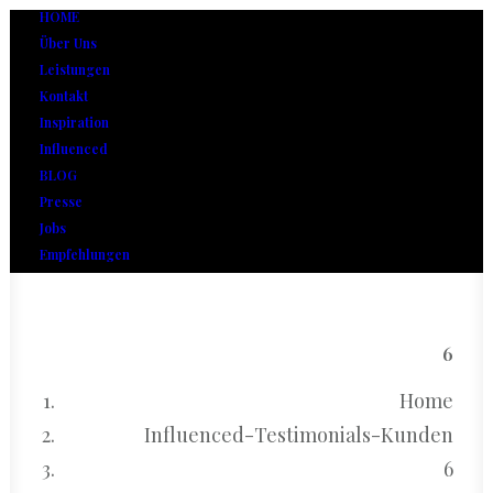
HOME
Über Uns
Leistungen
Kontakt
Inspiration
Influenced
BLOG
Presse
Jobs
Empfehlungen
6
Home
Influenced-Testimonials-Kunden
6