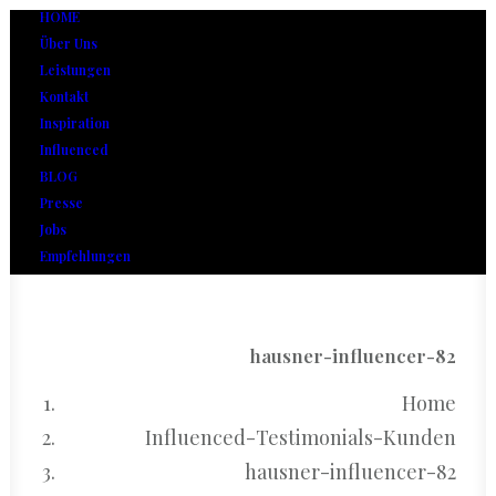
HOME
Über Uns
Leistungen
Kontakt
Inspiration
Influenced
BLOG
Presse
Jobs
Empfehlungen
hausner-influencer-82
Home
Influenced-Testimonials-Kunden
hausner-influencer-82