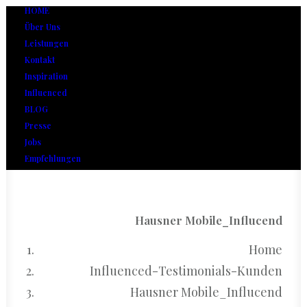
HOME
Über Uns
Leistungen
Kontakt
Inspiration
Influenced
BLOG
Presse
Jobs
Empfehlungen
Hausner Mobile_Influcend
Home
Influenced-Testimonials-Kunden
Hausner Mobile_Influcend