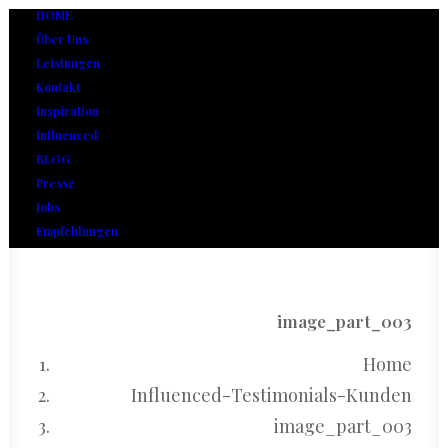
HOME
Über Uns
Leistungen
Kontakt
Inspiration
Influenced
BLOG
Presse
Jobs
Empfehlungen
image_part_003
Home
Influenced-Testimonials-Kunden
image_part_003