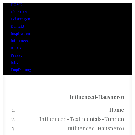
HOME
Über Uns
Leistungen
Kontakt
Inspiration
Influenced
BLOG
Presse
Jobs
Empfehlungen
Influenced-Hausner01
Home
Influenced-Testimonials-Kunden
Influenced-Hausner01