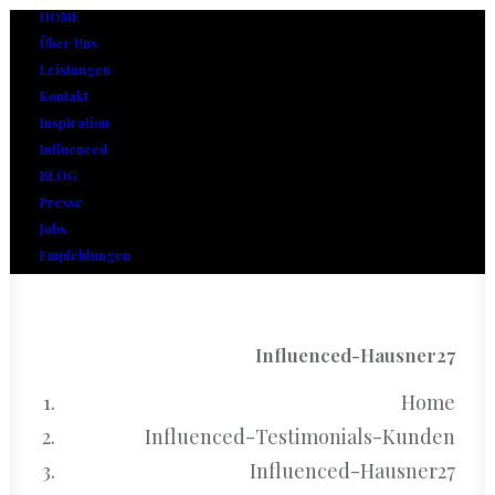
HOME
Über Uns
Leistungen
Kontakt
Inspiration
Influenced
BLOG
Presse
Jobs
Empfehlungen
Influenced-Hausner27
Home
Influenced-Testimonials-Kunden
Influenced-Hausner27