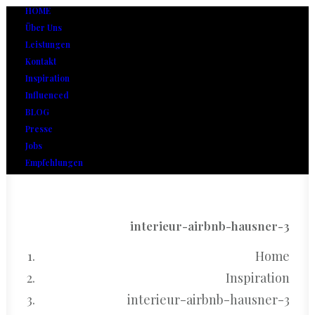
HOME
Über Uns
Leistungen
Kontakt
Inspiration
Influenced
BLOG
Presse
Jobs
Empfehlungen
interieur-airbnb-hausner-3
Home
Inspiration
interieur-airbnb-hausner-3