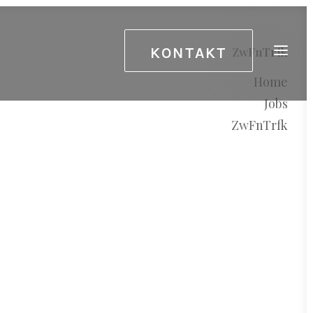
KONTAKT
ZwFnTrfk
Home
Jobs
ZwFnTrfk