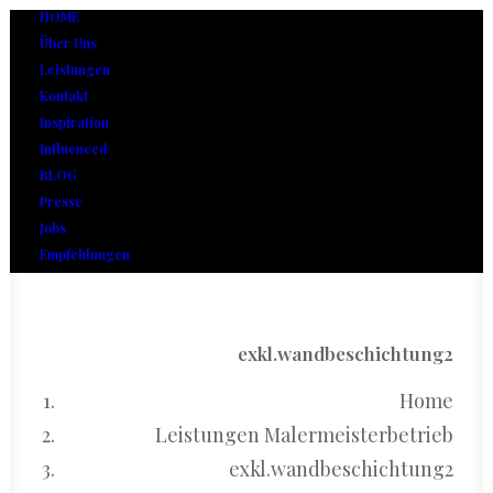
HOME
Über Uns
Leistungen
Kontakt
Inspiration
Influenced
BLOG
Presse
Jobs
Empfehlungen
exkl.wandbeschichtung2
Home
Leistungen Malermeisterbetrieb
exkl.wandbeschichtung2