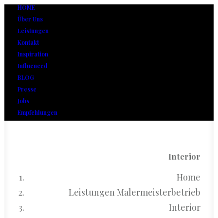
HOME
Über Uns
Leistungen
Kontakt
Inspiration
Influenced
BLOG
Presse
Jobs
Empfehlungen
Interior
Home
Leistungen Malermeisterbetrieb
Interior