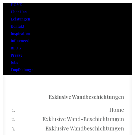
HOME
Über Uns
Leistungen
Kontakt
Inspiration
Influenced
BLOG
Presse
Jobs
Empfehlungen
Exklusive Wandbeschichtungen
Home
Exklusive Wand-Beschichtungen
Exklusive Wandbeschichtungen