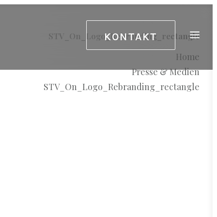
KONTAKT
STV_On_Logo_Rebranding_rectangle
Home
Presse & Medien
STV_On_Logo_Rebranding_rectangle