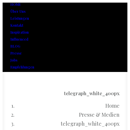
HOME
Über Uns
Leistungen
Kontakt
Inspiration
Influenced
BLOG
Presse
Jobs
Empfehlungen
telegraph_white_400px
Home
Presse & Medien
telegraph_white_400px