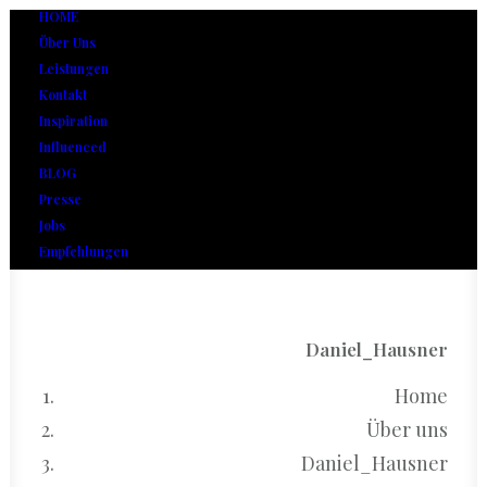
HOME
Über Uns
Leistungen
Kontakt
Inspiration
Influenced
BLOG
Presse
Jobs
Empfehlungen
Daniel_Hausner
Home
Über uns
Daniel_Hausner