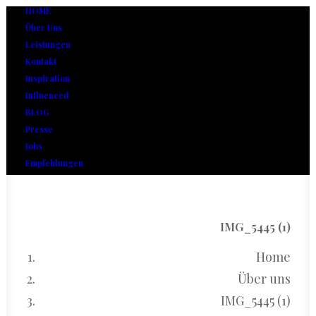
HOME
Über Uns
Leistungen
Kontakt
Inspiration
Influenced
BLOG
Presse
Jobs
Empfehlungen
IMG_5445 (1)
Home
Über uns
IMG_5445 (1)