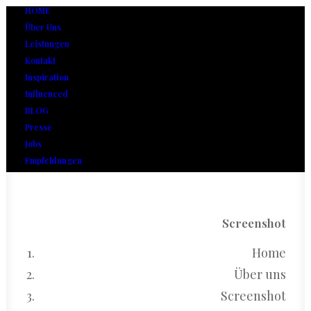
HOME
Über Uns
Leistungen
Kontakt
Inspiration
Influenced
BLOG
Presse
Jobs
Empfehlungen
Screenshot
Home
Über uns
Screenshot