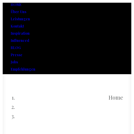
HOME
Über Uns
Leistungen
Kontakt
Inspiration
Influenced
BLOG
Presse
Jobs
Empfehlungen
Home