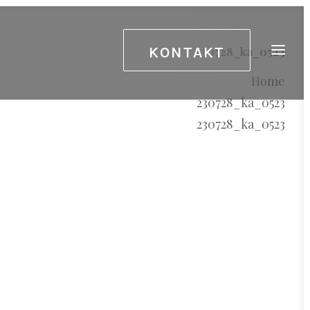
KONTAKT
230728_ka_0523
Home
230728_ka_0523
230728_ka_0523