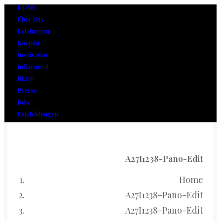
HOME
Über Uns
Leistungen
Kontakt
Inspiration
Influenced
BLOG
Presse
Jobs
Empfehlungen
A27I1238-Pano-Edit
Home
A27I1238-Pano-Edit
A27I1238-Pano-Edit