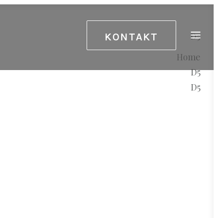
KONTAKT
D5
Home
D5
D5