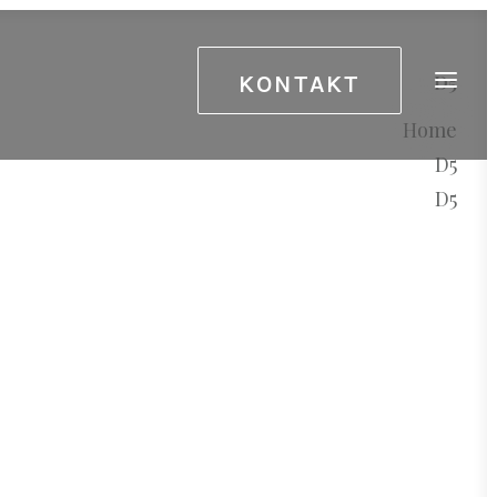
KONTAKT
D5
Home
D5
D5