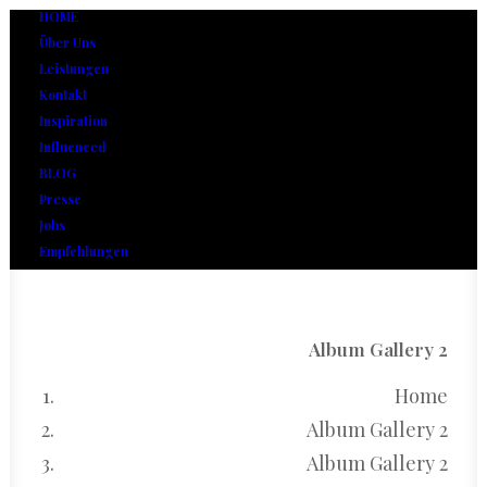
HOME
Über Uns
Leistungen
Kontakt
Inspiration
Influenced
BLOG
Presse
Jobs
Empfehlungen
Album Gallery 2
Home
Album Gallery 2
Album Gallery 2