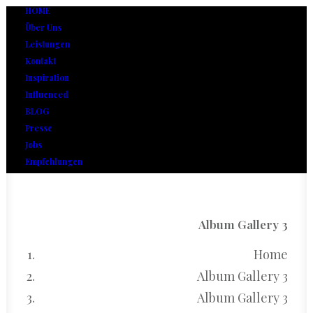
HOME
Über Uns
Leistungen
Kontakt
Inspiration
Influenced
BLOG
Presse
Jobs
Empfehlungen
Album Gallery 3
Home
Album Gallery 3
Album Gallery 3