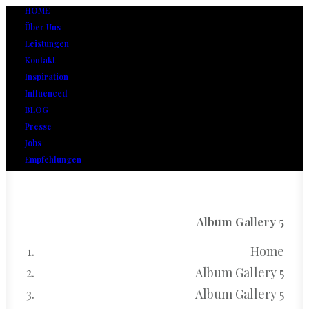
HOME
Über Uns
Leistungen
Kontakt
Inspiration
Influenced
BLOG
Presse
Jobs
Empfehlungen
Album Gallery 5
Home
Album Gallery 5
Album Gallery 5