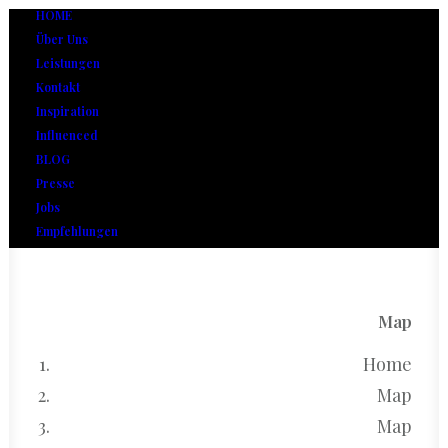
HOME
Über Uns
Leistungen
Kontakt
Inspiration
Influenced
BLOG
Presse
Jobs
Empfehlungen
Map
Home
Map
Map