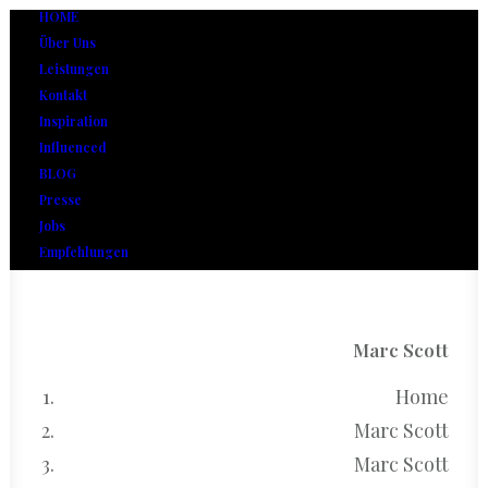
HOME
Über Uns
Leistungen
Kontakt
Inspiration
Influenced
BLOG
Presse
Jobs
Empfehlungen
Marc Scott
Home
Marc Scott
Marc Scott